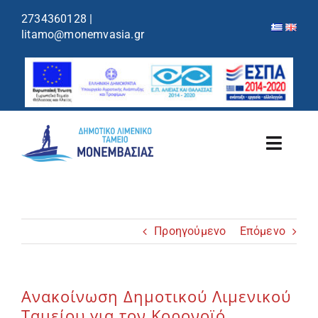
περιεχόμενο
2734360128
|
litamo@monemvasia.gr
Toggl
Navig
Λιμενικό Ταμείο
Προηγούμενο
Επόμενο
Λιμάνια/Ελλιμενισμός
Κρουαζιέρα
Ανακοίνωση Δημοτικού Λιμενικού
Ταμείου για τον Κορονοϊό
Ανακοινώσεις