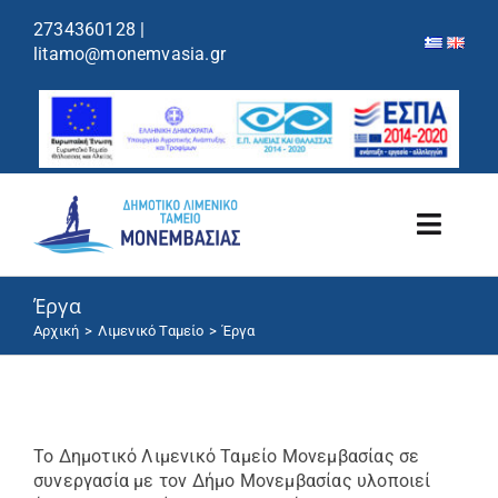
περιεχόμενο
2734360128
|
litamo@monemvasia.gr
Toggl
Navig
Έργα
Λιμενικό Ταμείο
Αρχική
Λιμενικό Ταμείο
Έργα
Λιμάνια/Ελλιμενισμός
Κρουαζιέρα
Το Δημοτικό Λιμενικό Ταμείο Μονεμβασίας σε
συνεργασία με τον Δήμο Μονεμβασίας υλοποιεί
Ανακοινώσεις