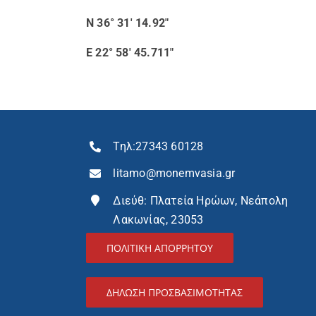
N 36° 31′ 14.92″
E 22° 58′ 45.711″
Τηλ:
27343 60128
litamo@monemvasia.gr
Διεύθ: Πλατεία Ηρώων, Νεάπολη
Λακωνίας, 23053
ΠΟΛΙΤΙΚΗ ΑΠΟΡΡΗΤΟΥ
ΔΉΛΩΣΗ ΠΡΟΣΒΑΣΙΜΌΤΗΤΑΣ