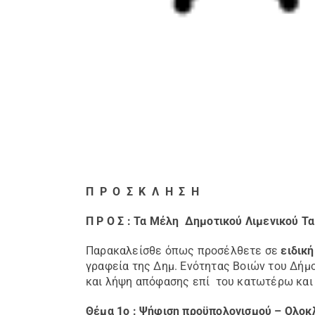
Π Ρ Ο Σ Κ Λ Η Σ Η
Π Ρ Ο Σ :
Τα Μέλη Δημοτικού Λιμενικoύ Τα
Παρακαλείσθε όπως προσέλθετε σε
ειδική
γραφεία της Δημ. Ενότητας Βοιών του Δήμ
και λήψη απόφασης επί του κατωτέρω και
Θέμα 1
ο
: Ψήφιση προϋπολογισμού – Ολο