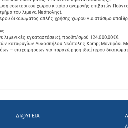
ρφωση εσωτερικού χώρου κτιρίου αναμονής επιβατών Πούντα
τμήμα του λιμένα Νεάπολης}.
τερου δικαιώματος απλής χρήσης χώρου για στάσιμο υπαίθρι
ν:
ε λιμενικές εγκαταστάσεις}, προϋπ/σμού 124.000,00€€.
ικών καταφυγίων Αυλοσπήλου Νεάπολης &amp; Μανδράκι Μο
έων – επιχειρήσεων για παραχώρηση ιδιαίτερου δικαιώματ
ΔΙ@ΥΓΕΙΑ
Λ
Λ