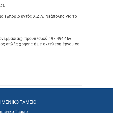
ς}.
ο εμπόριο εντός Χ.Ζ.Λ. Νεάπολης για το
νεμβασίας}, προϋπ/σμού 197.494,46€.
ος απλής χρήσης ή με εκτέλεση έργου σε
ΙΜΕΝΙΚΌ ΤΑΜΕΊΟ
ιμενικό Ταμείο