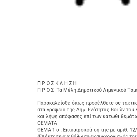
Π Ρ Ο Σ Κ Λ Η Σ Η
Π Ρ Ο Σ :Τα Μέλη Δημοτικού Λιμενικoύ Τα
Παρακαλείσθε όπως προσέλθετε σε τακτική
στα γραφεία της Δημ. Ενότητας Βοιών του 
και λήψη απόφασης επί των κάτωθι θεμάτ
ΘΕΜΑΤΑ
ΘΕΜΑ 1 ο : Επικαιροποίηση της με αριθ. 
{Επέκταση-αναβάθμιση-εκσυγχρονισμός του