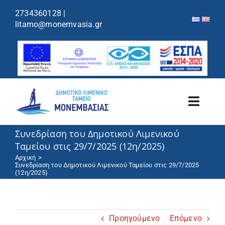
περιεχόμενο
2734360128
|
litamo@monemvasia.gr
Toggl
Navig
Συνεδρίαση του Δημοτικού Λιμενικού
Λιμενικό Ταμείο
Ταμείου στις 29/7/2025 (12η/2025)
Αρχική
Λιμάνια/Ελλιμενισμός
Συνεδρίαση του Δημοτικού Λιμενικού Ταμείου στις 29/7/2025
(12η/2025)
Κρουαζιέρα
Προηγούμενο
Επόμενο
Ανακοινώσεις