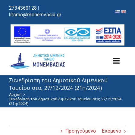
περιεχόμενο
2734360128
|
litamo@monemvasia.gr
Toggl
Navig
Συνεδρίαση του Δημοτικού Λιμενικού
Λιμενικό Ταμείο
Ταμείου στις 27/12/2024 (21η/2024)
Αρχική
Λιμάνια/Ελλιμενισμός
Συνεδρίαση του Δημοτικού Λιμενικού Ταμείου στις 27/12/2024
(21η/2024)
Κρουαζιέρα
Προηγούμενο
Επόμενο
Ανακοινώσεις