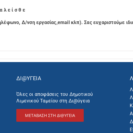
α λ ε ί σ θ ε
ηλέφωνο, Δ/νση εργασίας,email κλπ).
Σας ευχαριστούμε ιδι
ΔΙ@ΥΓΕΙΑ
Λ
Λ
Όλες οι αποφάσεις του Δημοτικού
Λ
Λιμενικού Ταμείου στη Δι@ύγεια
Κ
Α
ΜΕΤΑΒΑΣΗ ΣΤΗ ΔΙ@ΥΓΕΙΑ
Δ
Ε