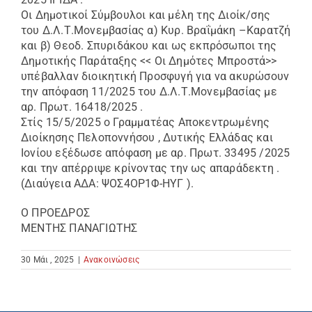
Οι Δημοτικοί Σύμβουλοι και μέλη της Διοίκ/σης
του Δ.Λ.Τ.Μονεμβασίας α) Κυρ. Βραΐμάκη –Καρατζή
και β) Θεοδ. Σπυριδάκου και ως εκπρόσωποι της
Δημοτικής Παράταξης << Οι Δημότες Μπροστά>>
υπέβαλλαν διοικητική Προσφυγή για να ακυρώσουν
την απόφαση 11/2025 του Δ.Λ.Τ.Μονεμβασίας με
αρ. Πρωτ. 16418/2025 .
Στίς 15/5/2025 ο Γραμματέας Αποκεντρωμένης
Διοίκησης Πελοποννήσου , Δυτικής Ελλάδας και
Ιονίου εξέδωσε απόφαση με αρ. Πρωτ. 33495 /2025
και την απέρριψε κρίνοντας την ως απαράδεκτη .
(Διαύγεια ΑΔΑ: ΨΟΣ4ΟΡ1Φ-ΗΥΓ ).
Ο ΠΡΟΕΔΡΟΣ
ΜΕΝΤΗΣ ΠΑΝΑΓΙΩΤΗΣ
30 Μάι , 2025
|
Ανακοινώσεις