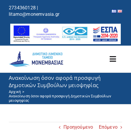
περιεχόμενο
2734360128
|
litamo@monemvasia.gr
Toggl
Navig
Ανακοίνωση όσον αφορά προσφυγή
Λιμενικό Ταμείο
Δημοτικών Συμβούλων μειοψηφίας
Αρχική
Λιμάνια/Ελλιμενισμός
Ανακοίνωση όσον αφορά προσφυγή Δημοτικών Συμβούλων
μειοψηφίας
Κρουαζιέρα
Προηγούμενο
Επόμενο
Ανακοινώσεις