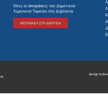
Λ
Όλες οι αποφάσεις του Δημοτικού
Λ
Λιμενικού Ταμείου στη Δι@ύγεια
Κ
Α
ΜΕΤΑΒΑΣΗ ΣΤΗ ΔΙ@ΥΓΕΙΑ
Δ
Ε
design & dev
ίας