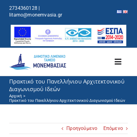
περιεχόμενο
2734360128
|
litamo@monemvasia.gr
Toggl
Navig
Πρακτικό του Πανελλήνιου Αρχιτεκτονικού
Λιμενικό Ταμείο
Διαγωνισμού Ιδεών
Αρχική
Λιμάνια/Ελλιμενισμός
Πρακτικό του Πανελλήνιου Αρχιτεκτονικού Διαγωνισμού Ιδεών
Κρουαζιέρα
Προηγούμενο
Επόμενο
Ανακοινώσεις