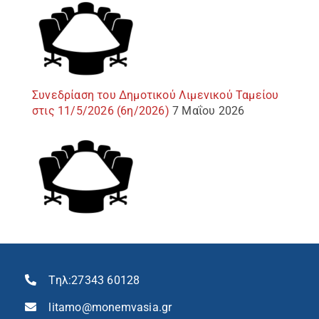
Συνεδρίαση του Δημοτικού Λιμενικού Ταμείου
στις 11/5/2026 (6η/2026)
7 Μαΐου 2026
Τηλ:
27343 60128
litamo@monemvasia.gr