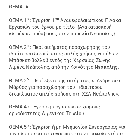
ΘΕΜΑΤΑ
ο
ου
ΘΕΜΑ 1
: Έγκριση 1
Ανακεφαλαιωτικού Πίνακα
Εργασιών του έργου με τίτλο {Ανακατασκευή
κλιμάκων πρόσβασης στην παραλία Νεάπολης}.
ο
ΘΕΜΑ 2
: Περί αιτήματος παραχώρησης του
ιδιαίτερου δικαιώματος απλής χρήσης γηπέδων
Μπάσκετ-Βόλλεϋ εντός της Χερσαίας Ζώνης
Λιμένα Νεάπολης, από την Κοινότητα Νεάπολης.
ο
ΘΕΜΑ 3
: Περί εξέτασης αιτήματος κ. Ανδρεσάκη
Μάρθας για παραχώρηση του ιδιαίτερου
δικαιώματος απλής χρήσης στη ΧΖΛ Νεάπολης».
ΘΕΜΑ 4ο : Έγκριση εργασιών σε χώρους
αρμοδιότητας Λιμενικού Ταμείου.
ο
ΘΕΜΑ 5
: Έγκριση ή μη Μνημονίου Συνεργασίας για
την υλοποίηση τοιχογραφίας στον προφυλακτήριο