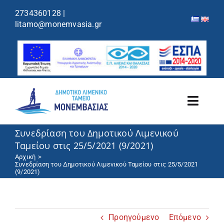
περιεχόμενο
2734360128
|
litamo@monemvasia.gr
Toggl
Navig
Συνεδρίαση του Δημοτικού Λιμενικού
Λιμενικό Ταμείο
Ταμείου στις 25/5/2021 (9/2021)
Αρχική
Λιμάνια/Ελλιμενισμός
Συνεδρίαση του Δημοτικού Λιμενικού Ταμείου στις 25/5/2021
(9/2021)
Κρουαζιέρα
Προηγούμενο
Επόμενο
Ανακοινώσεις