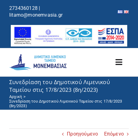
περιεχόμενο
2734360128
|
litamo@monemvasia.gr
Toggl
Navig
Συνεδρίαση του Δημοτικού Λιμενικού
Λιμενικό Ταμείο
Ταμείου στις 17/8/2023 (8η/2023)
Αρχική
Λιμάνια/Ελλιμενισμός
Συνεδρίαση του Δημοτικού Λιμενικού Ταμείου στις 17/8/2023
(8η/2023)
Κρουαζιέρα
Προηγούμενο
Επόμενο
Ανακοινώσεις