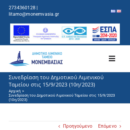
περιεχόμενο
2734360128
|
litamo@monemvasia.gr
Toggl
Navig
Συνεδρίαση του Δημοτικού Λιμενικού
Λιμενικό Ταμείο
Ταμείου στις 15/9/2023 (10η/2023)
Αρχική
Λιμάνια/Ελλιμενισμός
Συνεδρίαση του Δημοτικού Λιμενικού Ταμείου στις 15/9/2023
(10η/2023)
Κρουαζιέρα
Προηγούμενο
Επόμενο
Ανακοινώσεις