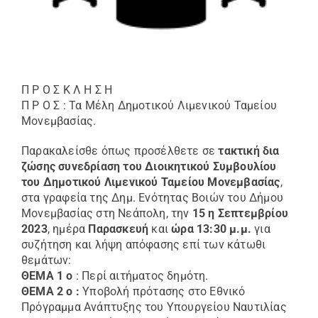
Π Ρ Ο Σ Κ Λ Η Σ Η
Π Ρ Ο Σ : Τα Μέλη Δημοτικού Λιμενικoύ Ταμείου
Μονεμβασίας.
Παρακαλείσθε όπως προσέλθετε σε
τακτική δια
ζώσης συνεδρίαση του Διοικητικού Συμβουλίου
του Δημοτικού Λιμενικού Ταμείου Μονεμβασίας
,
στα γραφεία της Δημ. Ενότητας Βοιών του Δήμου
Μονεμβασίας στη Νεάπολη, την
15 η Σεπτεμβρίου
2023
, ημέρα
Παρασκευή
και
ώρα 13:30 μ.μ.
για
συζήτηση και λήψη απόφασης επί των κάτωθι
θεμάτων:
ΘΕΜΑ 1 ο
: Περί αιτήματος δημότη.
ΘΕΜΑ 2 ο :
Υποβολή πρότασης στο Εθνικό
Πρόγραμμα Ανάπτυξης του Υπουργείου Ναυτιλίας