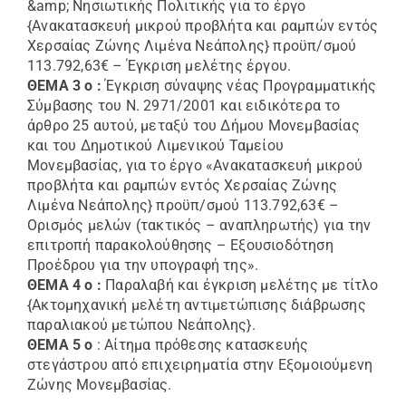
&amp; Νησιωτικής Πολιτικής για το έργο
{Ανακατασκευή μικρού προβλήτα και ραμπών εντός
Χερσαίας Ζώνης Λιμένα Νεάπολης} προϋπ/σμού
113.792,63€ – Έγκριση μελέτης έργου.
ΘΕΜΑ 3 ο :
Έγκριση σύναψης νέας Προγραμματικής
Σύμβασης του Ν. 2971/2001 και ειδικότερα το
άρθρο 25 αυτού, μεταξύ του Δήμου Μονεμβασίας
και του Δημοτικού Λιμενικού Ταμείου
Μονεμβασίας, για το έργο «Ανακατασκευή μικρού
προβλήτα και ραμπών εντός Χερσαίας Ζώνης
Λιμένα Νεάπολης} προϋπ/σμού 113.792,63€ –
Ορισμός μελών (τακτικός – αναπληρωτής) για την
επιτροπή παρακολούθησης – Εξουσιοδότηση
Προέδρου για την υπογραφή της».
ΘΕΜΑ 4 ο :
Παραλαβή και έγκριση μελέτης με τίτλο
{Ακτομηχανική μελέτη αντιμετώπισης διάβρωσης
παραλιακού μετώπου Νεάπολης}.
ΘΕΜΑ 5 o
: Αίτημα πρόθεσης κατασκευής
στεγάστρου από επιχειρηματία στην Εξομοιούμενη
Ζώνης Μονεμβασίας.