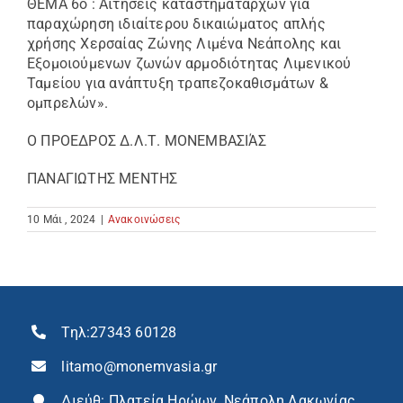
ΘΕΜΑ 6ο : Αιτήσεις καταστηματαρχών για
παραχώρηση ιδιαίτερου δικαιώματος απλής
χρήσης Χερσαίας Ζώνης Λιμένα Νεάπολης και
Εξομοιούμενων ζωνών αρμοδιότητας Λιμενικού
Ταμείου για ανάπτυξη τραπεζοκαθισμάτων &
ομπρελών».
Ο ΠΡΟΕΔΡΟΣ Δ.Λ.Τ. ΜΟΝΕΜΒΑΣΙΆΣ
ΠΑΝΑΓΙΩΤΗΣ ΜΕΝΤΗΣ
10 Μάι , 2024
|
Ανακοινώσεις
Τηλ:
27343 60128
litamo@monemvasia.gr
Διεύθ: Πλατεία Ηρώων, Νεάπολη Λακωνίας,