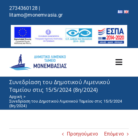
περιεχόμενο
2734360128
|
litamo@monemvasia.gr
Toggl
Navig
Συνεδρίαση του Δημοτικού Λιμενικού
Λιμενικό Ταμείο
Ταμείου στις 15/5/2024 (8η/2024)
Αρχική
Λιμάνια/Ελλιμενισμός
Συνεδρίαση του Δημοτικού Λιμενικού Ταμείου στις 15/5/2024
(8η/2024)
Κρουαζιέρα
Προηγούμενο
Επόμενο
Ανακοινώσεις