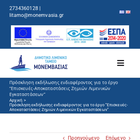
περιεχόμενο
2734360128
|
litamo@monemvasia.gr
Toggl
Navig
Πρόσκληση εκδήλωσης ενδιαφέροντος για το έργο
Λιμενικό Ταμείο
“Επισκευές-Αποκαταστάσεις Ζημιών Λιμενικών
Εγκαταστάσεων”
Αρχική
Λιμάνια/Ελλιμενισμός
Πρόσκληση εκδήλωσης ενδιαφέροντος για το έργο “Επισκευές-
Αποκαταστάσεις Ζημιών Λιμενικών Εγκαταστάσεων”
Κρουαζιέρα
Προηγούμενο
Επόμενο
Ανακοινώσεις