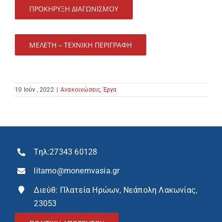
ΠΡΟΚΗΡΥΞΗ ΔΙΑΓΩΝΙΣΜΟΥ
ΜΕΛΕΤΗ – ΤΕΧΝΙΚΗ ΠΕΡΙΓΡΑΦΗ
10 Ιούν , 2022
|
Ανακοινώσεις
,
Έργα
Τηλ:
27343 60128
litamo@monemvasia.gr
Διεύθ: Πλατεία Ηρώων, Νεάπολη Λακωνίας,
23053