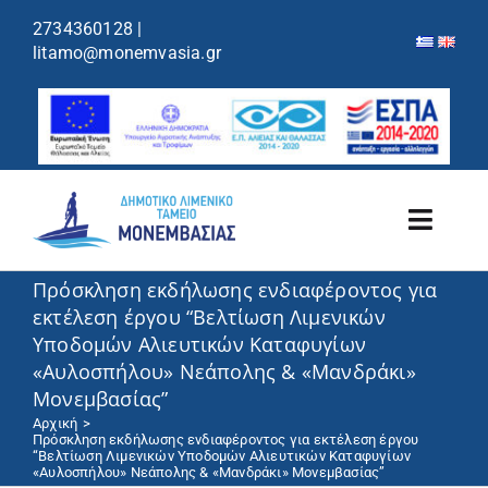
περιεχόμενο
2734360128
|
litamo@monemvasia.gr
Toggl
Navig
Πρόσκληση εκδήλωσης ενδιαφέροντος για
Λιμενικό Ταμείο
εκτέλεση έργου “Βελτίωση Λιμενικών
Υποδομών Αλιευτικών Καταφυγίων
Λιμάνια/Ελλιμενισμός
«Αυλοσπήλου» Νεάπολης & «Μανδράκι»
Μονεμβασίας”
Κρουαζιέρα
Αρχική
Πρόσκληση εκδήλωσης ενδιαφέροντος για εκτέλεση έργου
“Βελτίωση Λιμενικών Υποδομών Αλιευτικών Καταφυγίων
«Αυλοσπήλου» Νεάπολης & «Μανδράκι» Μονεμβασίας”
Ανακοινώσεις