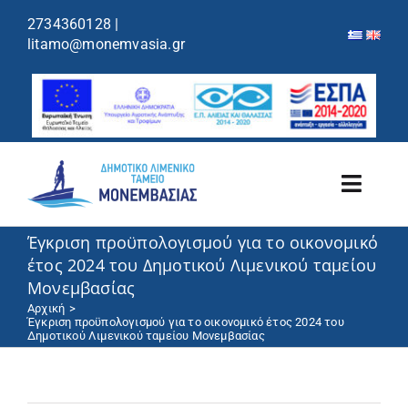
περιεχόμενο
2734360128
|
litamo@monemvasia.gr
Toggl
Navig
Έγκριση προϋπολογισμού για το οικονομικό
Λιμενικό Ταμείο
έτος 2024 του Δημοτικού Λιμενικού ταμείου
Μονεμβασίας
Λιμάνια/Ελλιμενισμός
Αρχική
Έγκριση προϋπολογισμού για το οικονομικό έτος 2024 του
Δημοτικού Λιμενικού ταμείου Μονεμβασίας
Κρουαζιέρα
Ανακοινώσεις