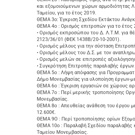
και εξομοιούμενων χώρων αρμοδιότητας Λ
Ταμείου, για το έτος 2019.
ΘΕΜΑ 3ο: Έγκριση Σχεδίου Εκτάκτου Ανάγκ
ΘΕΜΑ 4ο : Ορισμός επιτροπών για το έτος 
• Ορισμός εκπροσώπου του Δ. Λ.Τ.Μ. για 
2123/36/01 (ΦΕΚ 1438Β/20-10-2001).
• Ορισμός μέλους για την σύσταση Επιτροπ
• Ορισμός μέλους του Δ.Σ. με τον αναπληρ
• Ορισμός μελών σε επιτροπές αξιολόγηση
• Συγκρότηση Επιτροπής παραλαβής έργων
ΘΕΜΑ 5ο : Λήψη απόφασης για Προγραμματ
Δήμο Μονεμβασίας για υλοποίηση έργων-μ
ΘΕΜΑ 6ο : Έγκριση εργασιών σε χώρους αρ
ΘΕΜΑ 7ο : Περί μερικής τροποποίησης Οργ
Μονεμβασίας.
ΘΕΜΑ 8ο : Απευθείας ανάθεση του έργου μ
12.600€.
ΘΕΜΑ 9Ο : Περί τροποποίησης ορίων Εξομ
ΘΕΜΑ 10ο : Παραλαβή Σχεδίου παραλαβής κ
Ταμείου Μονεμβασίας.