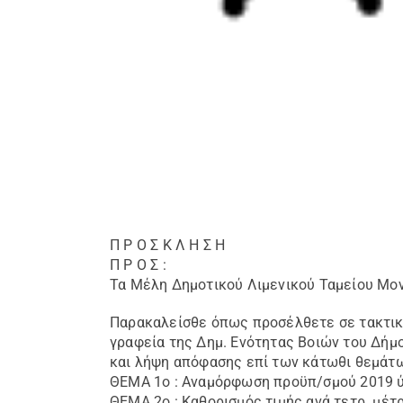
Π Ρ Ο Σ Κ Λ Η Σ Η
Π Ρ Ο Σ :
Τα Μέλη Δημοτικού Λιμενικoύ Ταμείου Μο
Παρακαλείσθε όπως προσέλθετε σε τακτική
γραφεία της Δημ. Ενότητας Βοιών του Δήμο
και λήψη απόφασης επί των κάτωθι θεμάτ
ΘΕΜΑ 1ο : Αναμόρφωση προϋπ/σμού 2019 ύ
ΘΕΜΑ 2ο : Καθορισμός τιμής ανά τετρ. μ