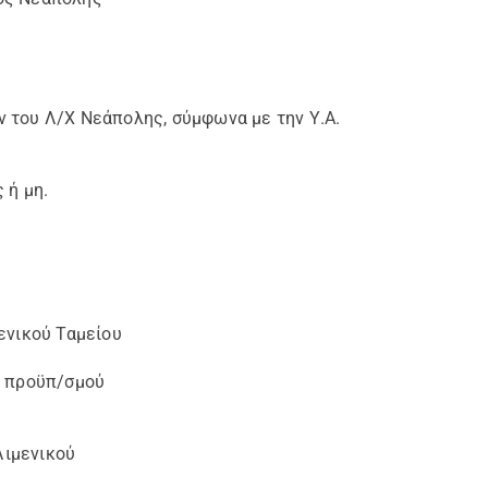
 του Λ/Χ Νεάπολης, σύμφωνα με την Υ.Α.
 ή μη.
ενικού Ταμείου
} προϋπ/σμού
Λιμενικού