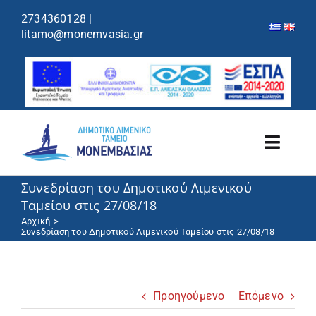
περιεχόμενο
2734360128
|
litamo@monemvasia.gr
Toggl
Navig
Συνεδρίαση του Δημοτικού Λιμενικού
Λιμενικό Ταμείο
Ταμείου στις 27/08/18
Αρχική
Λιμάνια/Ελλιμενισμός
Συνεδρίαση του Δημοτικού Λιμενικού Ταμείου στις 27/08/18
Κρουαζιέρα
Προηγούμενο
Επόμενο
Ανακοινώσεις